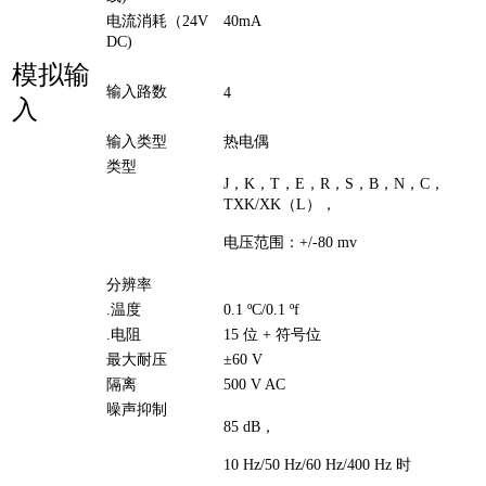
电流消耗（24V
40mA
DC)
模拟输
输入路数
4
入
输入类型
热电偶
类型
J，K，T，E，R，S，B，N，C，
TXK/XK（L），
电压范围：+/-80 mv
分辨率
.温度
0.1 ºC/0.1 ºf
.电阻
15 位 + 符号位
最大耐压
±60 V
隔离
500 V AC
噪声抑制
85 dB，
10 Hz/50 Hz/60 Hz/400 Hz 时