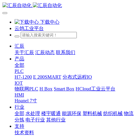
下载中心
云鸽工业平台
汇辰
关于汇辰
汇辰动态
联系我们
产品
全部
PLC
H7-1200
E 200SMART
分布式远程IO
IOT
物联网PLC
H Box
Smart Box
HCloud工业云平台
HMI
Hpanel 7寸
行业
全部
水处理
楼宇暖通
能源环保
塑料机械
纺织机械
物流
分拣
电子行业
其他行业
支持
技术资料