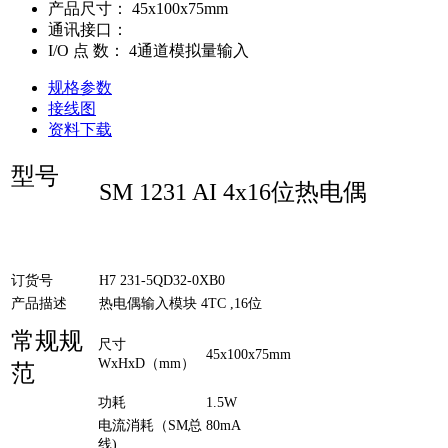
产品尺寸：
45x100x75mm
通讯接口：
I/O 点 数：
4通道模拟量输入
规格参数
接线图
资料下载
型号
SM 1231 AI 4x16位热电偶
订货号
H7 231-5QD32-0XB0
产品描述
热电偶输入模块 4TC ,16位
常规规
尺寸
45x100x75mm
WxHxD（mm）
范
功耗
1.5W
电流消耗（SM总
80mA
线)