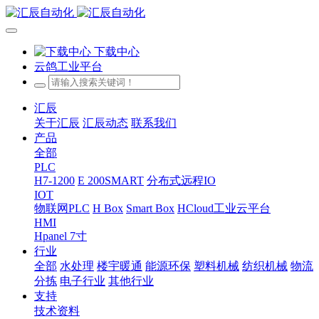
下载中心
云鸽工业平台
汇辰
关于汇辰
汇辰动态
联系我们
产品
全部
PLC
H7-1200
E 200SMART
分布式远程IO
IOT
物联网PLC
H Box
Smart Box
HCloud工业云平台
HMI
Hpanel 7寸
行业
全部
水处理
楼宇暖通
能源环保
塑料机械
纺织机械
物流
分拣
电子行业
其他行业
支持
技术资料