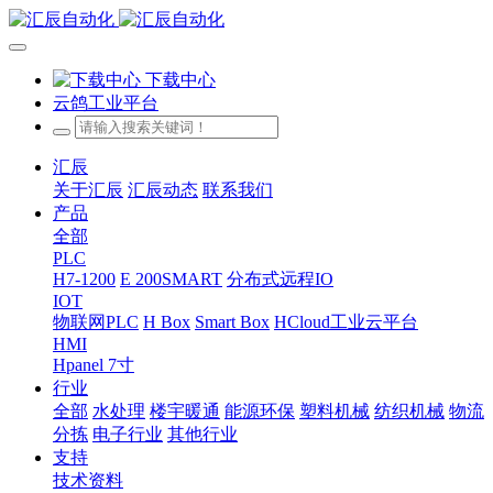
下载中心
云鸽工业平台
汇辰
关于汇辰
汇辰动态
联系我们
产品
全部
PLC
H7-1200
E 200SMART
分布式远程IO
IOT
物联网PLC
H Box
Smart Box
HCloud工业云平台
HMI
Hpanel 7寸
行业
全部
水处理
楼宇暖通
能源环保
塑料机械
纺织机械
物流
分拣
电子行业
其他行业
支持
技术资料